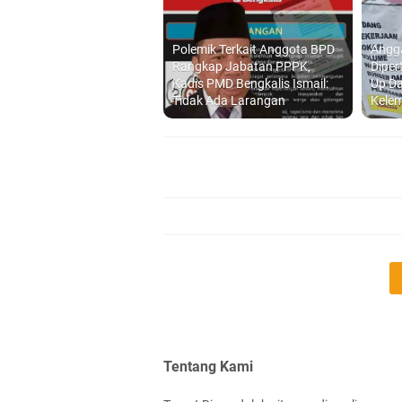
Polemik Terkait Anggota BPD
Angg
Rangkap Jabatan PPPK,
Dipe
Kadis PMD Bengkalis Ismail:
Up D
Tidak Ada Larangan
Kele
Tentang Kami