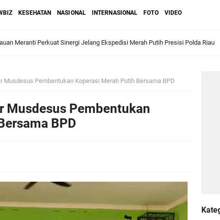
WBIZ
KESEHATAN
NASIONAL
INTERNASIONAL
FOTO
VIDEO
pat Pembangunan Gudang Bulog, Asmar: Kunci Perkuat Ketahanan Pangan Daer
 Bupati Asmar: Bidan Garda Terdepan Wujudkan Generasi Emas Indonesia 2045
 Musdesus Pembentukan Koperasi Merah Putih Bersama BPD
ri Melaka dan Kapolres Meranti Ditepungtawari, Sinergi Adat hingga Green P
r Musdesus Pembentukan
Sambut Lawatan Adat Melaka, Perkuat Ikatan Serumpun Indonesia–Malaysia di
 Bersama BPD
n Meranti Sahkan Ranperda Pertanggungjawaban APBD 2025, Pemkab Siap Tin
gar
Kate