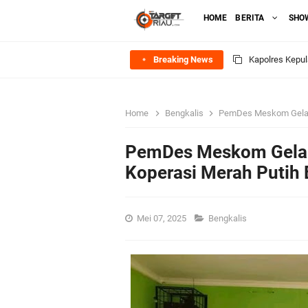
HOME
BERITA
SHO
Breaking News
Meranti Perce
HUT IBI Ke-75,
Home
Bengkalis
PemDes Meskom Gelar
Rombongan Nege
PemDes Meskom Gela
Bupati Asmar 
Koperasi Merah Putih
Meranti
Mei 07, 2025
Bengkalis
DPRD Kepulaua
Rekomendasi Bang