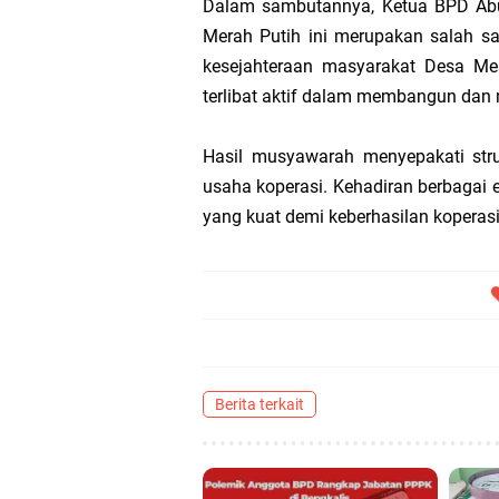
Dalam sambutannya, Ketua BPD Ab
Merah Putih ini merupakan salah s
Hari Bhakti Ad
kesejahteraan masyarakat Desa Me
terlibat aktif dalam membangun da
Pelepasan TEP
Hasil musyawarah menyepakati stru
Transmigrasi
usaha koperasi. Kehadiran berbagai
yang kuat demi keberhasilan koperasi
AKBP Gede Adi 
Kapolres Kepul
Berita terkait