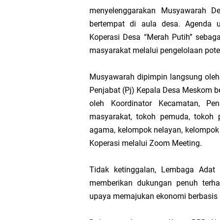
menyelenggarakan Musyawarah De
Pengurus PWI 
bertempat di aula desa. Agenda
Koperasi Desa “Merah Putih” sebag
Wabup Muzamil
masyarakat melalui pengelolaan potens
Hak DBH
Musyawarah dipimpin langsung oleh 
Bupati Asmar 
Penjabat (Pj) Kepala Desa Meskom bes
oleh Koordinator Kecamatan, Pe
Hari Mangrove 
masyarakat, tokoh pemuda, tokoh 
agama, kelompok nelayan, kelompok d
Audiensi Bupa
Koperasi melalui Zoom Meeting.
Feni Utami Ang
Tidak ketinggalan, Lembaga Adat
memberikan dukungan penuh terhad
Camat Pulau Me
upaya memajukan ekonomi berbasis 
DPP PKB Lanti