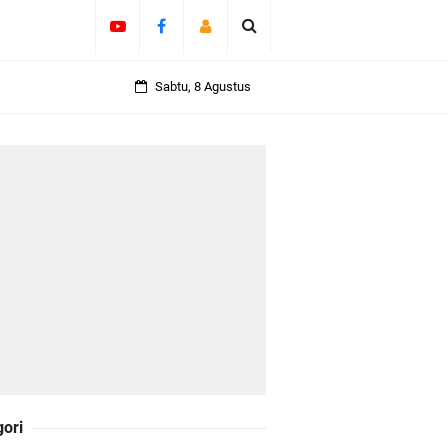
ah Kepulauan
Sabtu, 8 Agustus
olicing Menguat
 Kepulauan
daklanjuti 11
gori