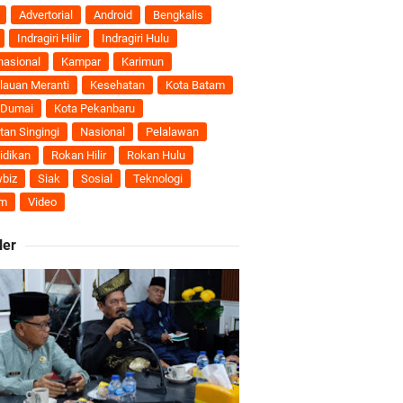
Advertorial
Android
Bengkalis
Indragiri Hilir
Indragiri Hulu
Darul Fata
nasional
Kampar
Karimun
lauan Meranti
Kesehatan
Kota Batam
nti
 Dumai
Kota Pekanbaru
tan Singingi
Nasional
Pelalawan
uhan Ekonomi
idikan
Rokan Hilir
Rokan Hulu
biz
Siak
Sosial
Teknologi
m
Video
ti Semakin Andal
ler
B
ngan Karya Nyata