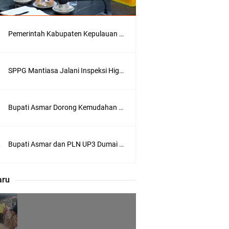
Pemerintah Kabupaten Kepulauan Meranti Kembali Merombak 3 Pejabat Eselon III. A Serta III. B
 Pengusulan
SPPG Mantiasa Jalani Inspeksi Higiene dan Sanitasi Pangan
Bupati Asmar Dorong Kemudahan Layanan Pensiun ASN melalui Sinergi dengan BRK Syariah
Bupati Asmar dan PLN UP3 Dumai Perkuat Sinergi, Pastikan Layanan Listrik Kepulauan Meranti Semakin Andal
 Meranti
eranti
aru
utri Puyu