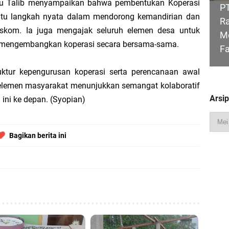
u Talib menyampaikan bahwa pembentukan Koperasi
PT
atu langkah nyata dalam mendorong kemandirian dan
Ra
hyaksa, Kapolres Meranti Beri Kejutan Tumpeng ke Kejari
skom. Ia juga mengajak seluruh elemen desa untuk
Me
n mengembangkan koperasi secara bersama-sama.
F
 2026 IPB University, Wamen Viva Yoga: Kampus Berkontribusi Memajukan Ka
ktur kepengurusan koperasi serta perencanaan awal
 elemen masyarakat menunjukkan semangat kolaboratif
Arsi
 ini ke depan. (Syopian)
Pimpin Apel Perdana, Titip Tiga Pesan untuk Seluruh Personel
Ka
auan Meranti Perkuat Sinergi Jelang Ekspedisi Merah Putih Presisi Polda Riau
Bagikan berita ini
Pe
Me
M
Gu