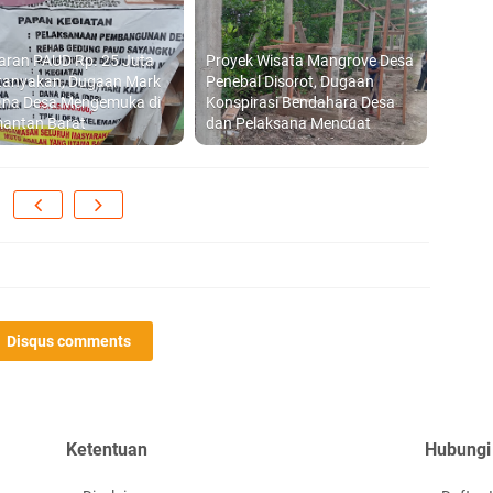
P
D
aran PAUD Rp. 25 Juta
Proyek Wisata Mangrove Desa
rtanyakan, Dugaan Mark
Penebal Disorot, Dugaan
ana Desa Mengemuka di
Konspirasi Bendahara Desa
mantan Barat
dan Pelaksana Mencuat
HU
B
Ge
Disqus comments
R
Ka
Ketentuan
Hubungi
Di