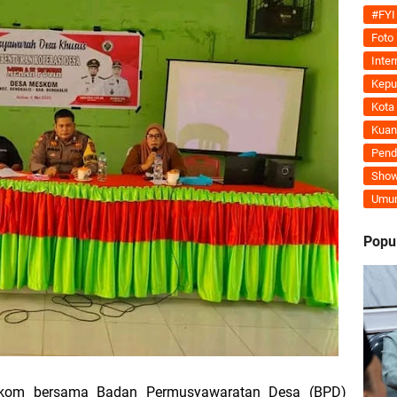
Jalani Inspeksi Higiene dan Sanitasi Pangan
#FYI
Foto
al VI Kebun Julok Rayeuk Utara Serahkan Bantuan Mesin Genset untuk Dayah 
Inter
Kepu
Tegaskan MoU Pemkab dan PLN Harus Berdampak Nyata bagi Masyarakat Mera
Kota
Kuan
ran Kembali Menguat, Mahmuzin Taher: Provinsi Riau Pesisir Mesin Pertumb
Pend
Show
Umu
an PLN UP3 Dumai Perkuat Sinergi, Pastikan Layanan Listrik Kepulauan Meran
Popu
upaten Kepulauan Meranti Kembali Merombak 3 Pejabat Eselon III. A Serta III. 
 dan Unilak Perkuat Sinergi Tingkatkan Kualitas SDM Daerah
erprestasi Diguyur Penghargaan, Kapolda Riau: Bangun Kepercayaan Publik de
skom bersama Badan Permusyawaratan Desa (BPD)