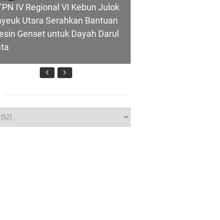
PN IV Regional VI Kebun Julok
yeuk Utara Serahkan Bantuan
sin Genset untuk Dayah Darul
ata
wasan
p
polres Kepulauan Meranti
rkuat Sinergi Jelang Ekspedisi
rah Putih Presisi Polda Riau
eranti Percepat Pembangunan
dang Bulog, Asmar: Kunci