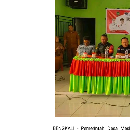
SPPG Mantiasa 
PTPN IV Region
Bupati Asmar 
Wacana Pemeka
Baru
Bupati Asmar d
Pemerintah Kab
Pemkab Meranti
133 Personel B
BENGKALI - Pemerintah Desa Me