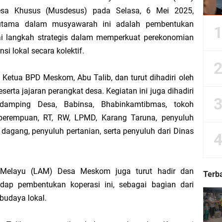
sa Khusus (Musdesus) pada Selasa, 6 Mei 2025,
Kepulauan Meranti Periode 2026–2029 Resmi Dilantik
 utama dalam musyawarah ini adalah pembentukan
ai langkah strategis dalam memperkuat perekonomian
 Bahas Penegasan Batas Wilayah Kepulauan Meranti, Kemendagri Beri Arahan
i lokal secara kolektif.
Ketua BPD Meskom, Abu Talib, dan turut dihadiri oleh
Dorong Kemudahan Layanan Pensiun ASN melalui Sinergi dengan BRK Syariah
erta jajaran perangkat desa. Kegiatan ini juga dihadiri
ndamping Desa, Babinsa, Bhabinkamtibmas, tokoh
Sedunia, Yayasan Generasi Hijau Beri Penghargaan kepada Kapolda Riau
perempuan, RT, RW, LPMD, Karang Taruna, penyuluh
agang, penyuluh pertanian, serta penyuluh dari Dinas
ti Asmar Berbuah Komitmen BNPP RI Kawal Pembangunan Kawasan Perbatasan
kat Suara, Lagi-Lagi Fitnah Penipuan Terpa Bidang Saspras Disdik Kepulauan M
 Melayu (LAM) Desa Meskom juga turut hadir dan
Terb
ap pembentukan koperasi ini, sebagai bagian dari
rbau Hermansyah, S.H. Sampaikan Tahniah Hari Jadi ke-14 Kecamatan Tasik P
budaya lokal.
k H. Asmar sebagai Ketua DPC PKB Kepulauan Meranti Periode 2026–2031