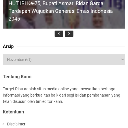
HUT IBI Ke-75, Bupati Asmar: Bidan Garda
Terdepan Wujudkan Generasi Emas Indonesia
2045
Arsip
Rombongan Negeri Melaka dan Kapolres
Meranti Ditepungtawari, Sinergi Adat hingga
Green Policing Menguat
Tentang Kami
Target Riau adalah situs media online yang menyajikan berbagai
informasi yang berkualitas baik dari segi isi dan pembahasan yang
telah disusun oleh tim editor kami.
Ketentuan
Bupati Asmar Sambut Lawatan Adat Melaka,
Disclaimer
Perkuat Ikatan Serumpun Indonesia–Malaysia di