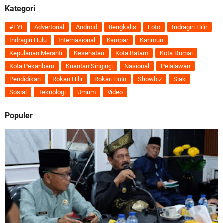
Kategori
#FYI
Advertorial
Android
Bengkalis
Foto
Indragiri Hilir
Indragiri Hulu
Internasional
Kampar
Karimun
Kepulauan Meranti
Kesehatan
Kota Batam
Kota Dumai
Kota Pekanbaru
Kuantan Singingi
Nasional
Pelalawan
Pendidikan
Rokan Hilir
Rokan Hulu
Showbiz
Siak
Sosial
Teknologi
Umum
Video
Populer