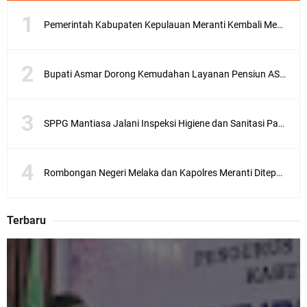
Pemerintah Kabupaten Kepulauan Meranti Kembali Merombak 3 Pejabat Eselon III. A Serta III. B
Bupati Asmar Dorong Kemudahan Layanan Pensiun ASN melalui Sinergi dengan BRK Syariah
SPPG Mantiasa Jalani Inspeksi Higiene dan Sanitasi Pangan
Rombongan Negeri Melaka dan Kapolres Meranti Ditepungtawari, Sinergi Adat hingga Green Policing Menguat
Terbaru