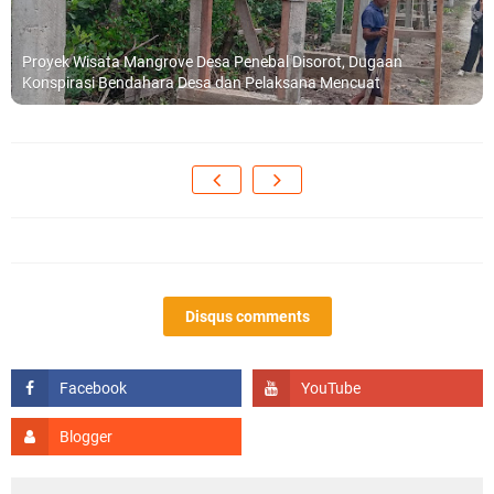
Proyek Wisata Mangrove Desa Penebal Disorot, Dugaan
Konspirasi Bendahara Desa dan Pelaksana Mencuat
Disqus comments