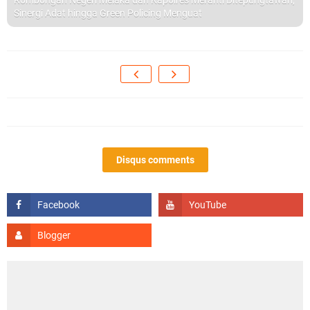
Rombongan Negeri Melaka dan Kapolres Meranti Ditepungtawari,
Sinergi Adat hingga Green Policing Menguat
Disqus comments