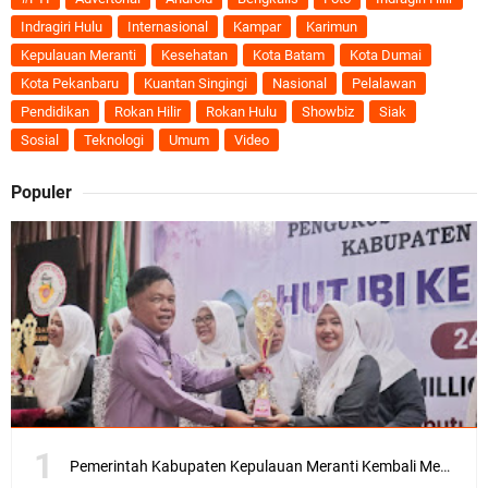
Indragiri Hulu
Internasional
Kampar
Karimun
Kepulauan Meranti
Kesehatan
Kota Batam
Kota Dumai
Kota Pekanbaru
Kuantan Singingi
Nasional
Pelalawan
Pendidikan
Rokan Hilir
Rokan Hulu
Showbiz
Siak
Sosial
Teknologi
Umum
Video
Populer
Pemerintah Kabupaten Kepulauan Meranti Kembali Merombak 3 Pejabat Eselon III. A Serta III. B