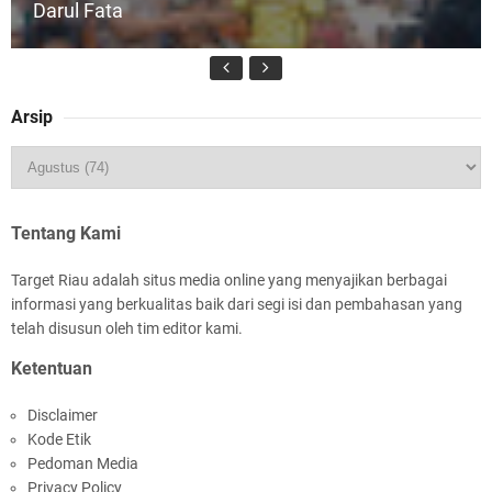
Darul Fata
Arsip
Kapolres Kepulauan Meranti Perkuat Sinergi
Jelang Ekspedisi Merah Putih Presisi Polda Riau
Tentang Kami
Target Riau adalah situs media online yang menyajikan berbagai
informasi yang berkualitas baik dari segi isi dan pembahasan yang
telah disusun oleh tim editor kami.
Ketentuan
Meranti Percepat Pembangunan Gudang Bulog,
Disclaimer
Asmar: Kunci Perkuat Ketahanan Pangan
Kode Etik
Daerah Kepulauan
Pedoman Media
Privacy Policy