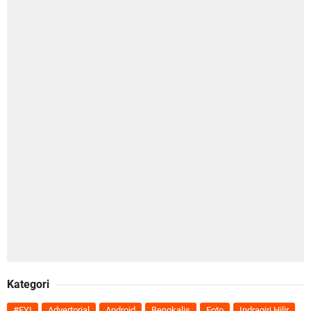
Kategori
#FYI
Advertorial
Android
Bengkalis
Foto
Indragiri Hilir